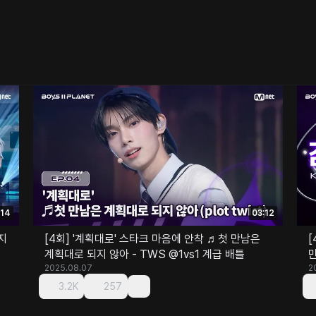
:14
03:12
[4회] '계획대로' 스타크 마음에 안착 ♬첫 만남은
[
계획대로 되지 않아 - TWS @1vs1 계급 배틀
만
2025.08.07
2
3.2K
257