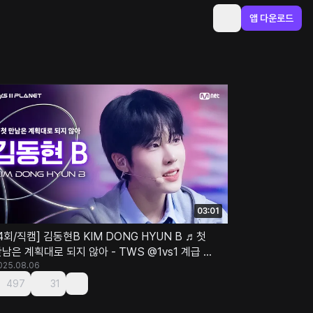
앱 다운로드
03:01
4회/직캠] 김동현B KIM DONG HYUN B ♬첫
남은 계획대로 되지 않아 - TWS @1vs1 계급 배
틀
025.08.06
497
31