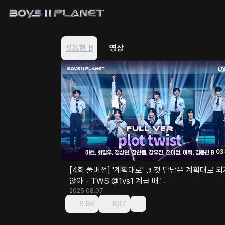
김동현 B
영상
03
[4회 풀버전] '계획대로' ♬첫 만남은 계획대로 되지
않아 - TWS @1vs1 계급 배틀
2025.08.07
8.8K
897