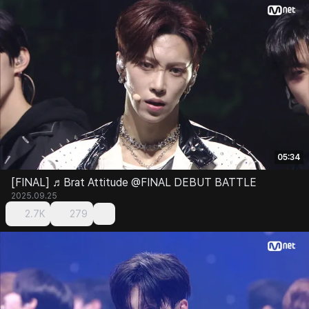
05:34
[FINAL] ♬Brat Attitude @FINAL DEBUT BATTLE
2025.09.25
2.7K
279