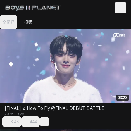
金俊抒
视频
03:28
[FINAL] ♬How To Fly @FINAL DEBUT BATTLE
2025.09.25
3.4K
444