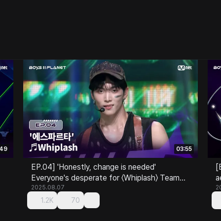
:49
03:55
EP.04] 'Honestly, change is needed'
[
Everyone's desperate for 〈Whiplash〉 Team
a
2’s killing part
2025.08.07
2
1.2K
70