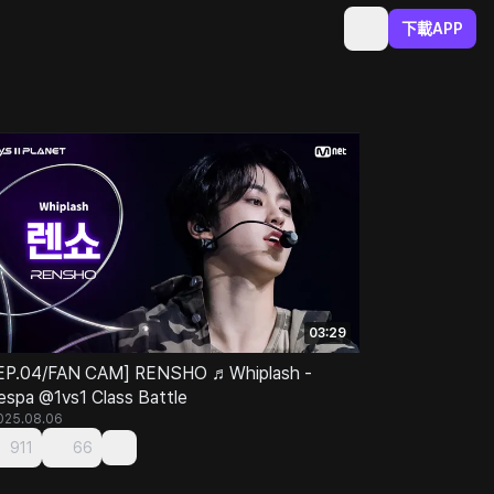
下載APP
03:29
EP.04/FAN CAM] RENSHO ♬Whiplash -
espa @1vs1 Class Battle
025.08.06
911
66