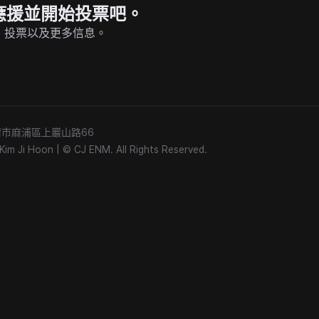
P 上應援並開始投票吧。
的直播、投票以及更多信息。
) 首爾市麻浦區上巖山路66
m Ji Hoon
|
© CJ ENM. All Rights Reserved.