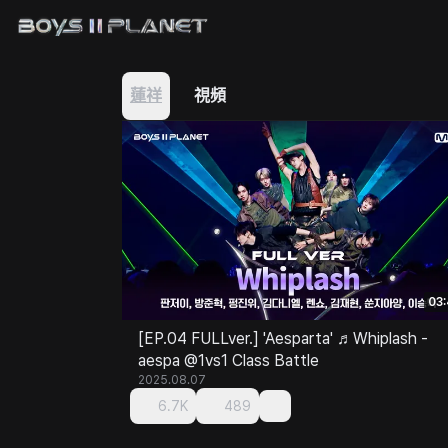
蓮祥
視頻
03
[EP.04 FULLver.] 'Aesparta' ♬Whiplash -
aespa @1vs1 Class Battle
2025.08.07
6.7K
489