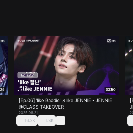
:25
03:50
[Ep.06] 'like Baddie' ♬like JENNIE - JENNIE
[
@CLASS TAKEOVER
J
2025.08.21
2
16.3K
1.8K