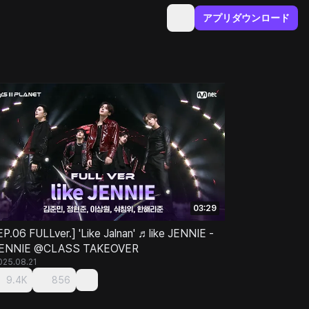
アプリダウンロード
03:29
EP.06 FULLver.] 'Like Jalnan' ♬like JENNIE -
ENNIE @CLASS TAKEOVER
025.08.21
9.4K
856