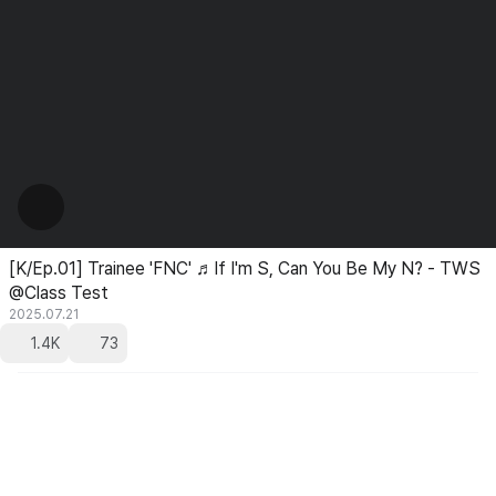
[K/Ep.01] Trainee 'FNC' ♬If I'm S, Can You Be My N? - TWS
@Class Test
2025.07.21
1.4K
73