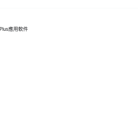
Plus應用軟件