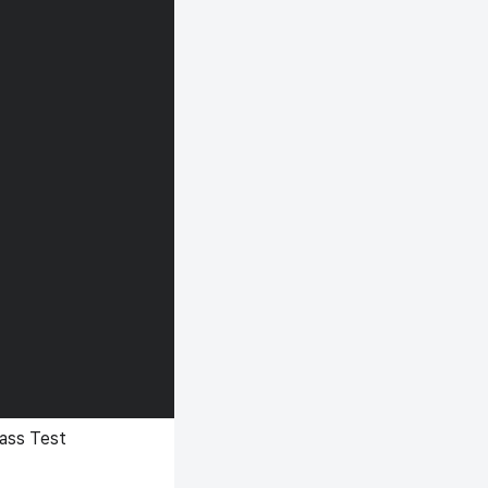
ass Test