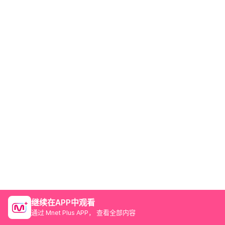
继续在APP中观看
通过 Mnet Plus APP， 查看全部内容