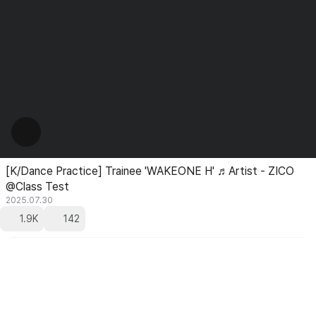
[K/Dance Practice] Trainee 'WAKEONE H' ♬Artist - ZICO
@Class Test
2025.07.30
1.9K
142