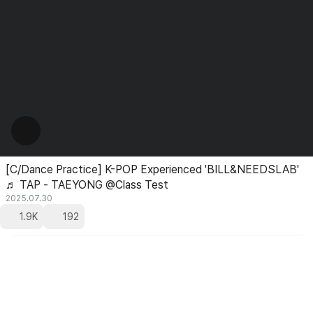
[C/Dance Practice] K-POP Experienced 'BILL&NEEDSLAB'
♬ TAP - TAEYONG @Class Test
2025.07.30
1.9K
192