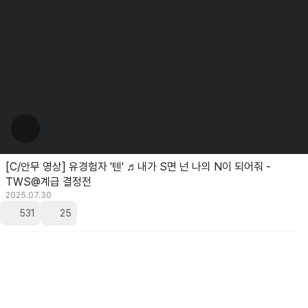
[C/안무 영상] 유경험자 '텐' ♬내가 S면 넌 나의 N이 되어줘 -
TWS@계급 결정전
2025.07.30
531
25