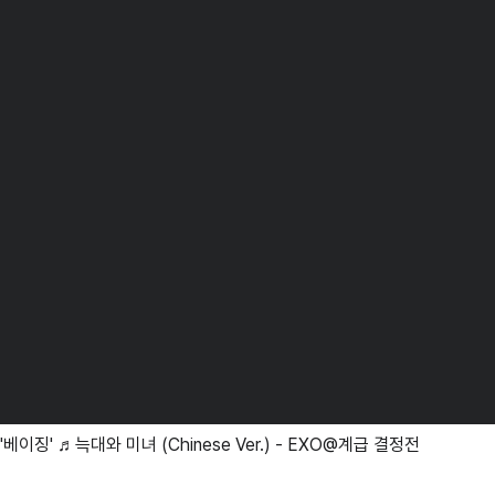
베이징' ♬늑대와 미녀 (Chinese Ver.) - EXO@계급 결정전