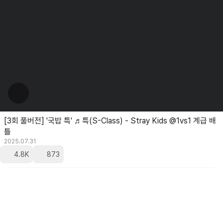
[3회 풀버전] '국밥 특' ♬특(S-Class) - Stray Kids @1vs1 계급 배
틀
2025.07.31
4.8K
873