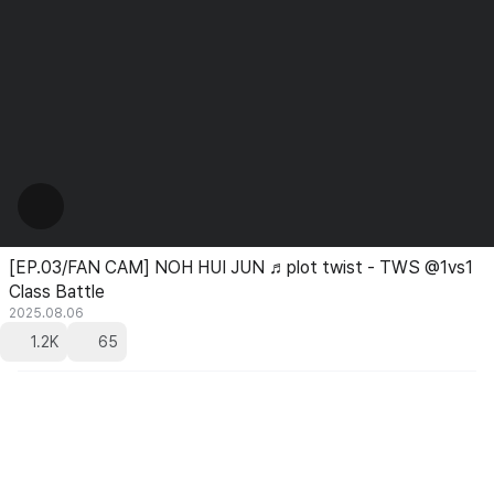
[EP.03/FAN CAM] NOH HUI JUN ♬plot twist - TWS @1vs1
Class Battle
2025.08.06
1.2K
65