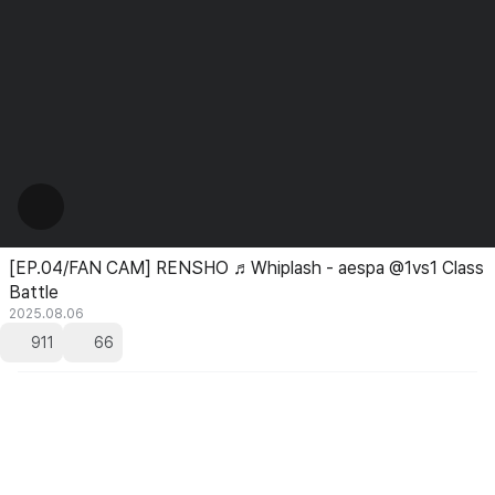
[EP.04/FAN CAM] RENSHO ♬Whiplash - aespa @1vs1 Class
Battle
2025.08.06
911
66