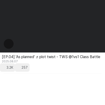
[EP.04] 'As planned' ♬plot twist - TWS @1vs1 Class Battle
2025.08.07
3.2K
257