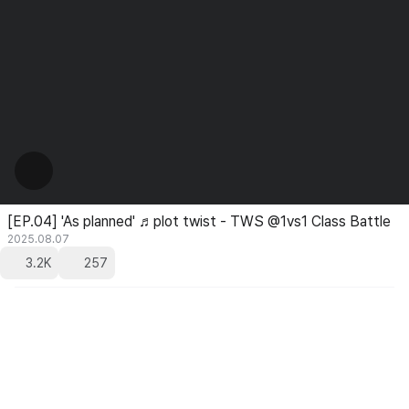
[EP.04] 'As planned' ♬plot twist - TWS @1vs1 Class Battle
2025.08.07
3.2K
257