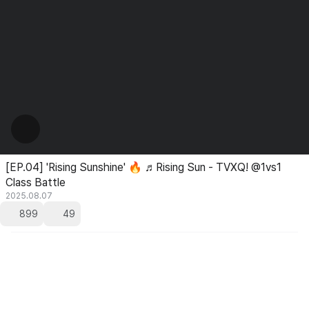
[EP.04] 'Rising Sunshine' 🔥 ♬Rising Sun - TVXQ! @1vs1
Class Battle
2025.08.07
899
49