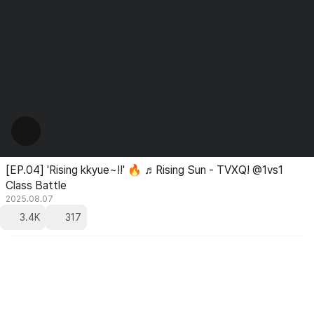
[EP.04] 'Rising kkyue~!!' 🔥 ♬Rising Sun - TVXQ! @1vs1
Class Battle
2025.08.07
3.4K
317