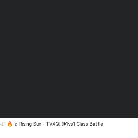
e~!!' 🔥 ♬Rising Sun - TVXQ! @1vs1 Class Battle