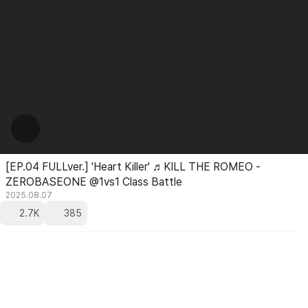
[EP.04 FULLver.] 'Heart Killer' ♬KILL THE ROMEO -
ZEROBASEONE @1vs1 Class Battle
2025.08.07
2.7K
385