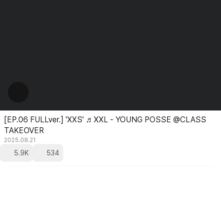
[EP.06 FULLver.] 'XXS' ♬XXL - YOUNG POSSE @CLASS
TAKEOVER
2025.08.21
5.9K
534