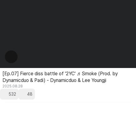
[Ep.07] Fierce diss battle of '2YC' ♬Smoke (Prod. by
Dynamicduo & Padi) - Dynamicduo & Lee Youngji
2025.08.28
532
48