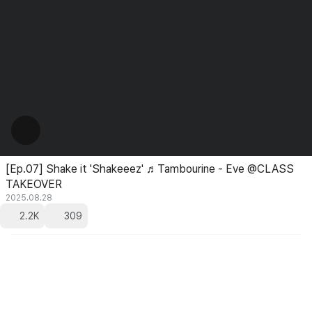
[Ep.07] Shake it 'Shakeeez' ♬Tambourine - Eve @CLASS
TAKEOVER
2025.08.28
2.2K
309