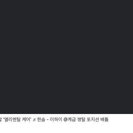
할 '엘리멘탈 케어' ♬한숨 - 이하이 @계급 쟁탈 포지션 배틀