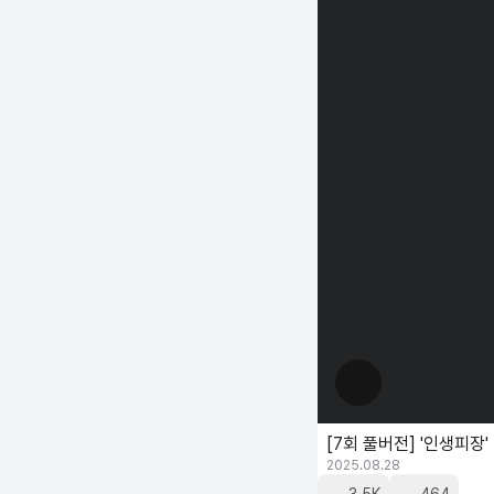
[7회 풀버전] '인생피장'
2025.08.28