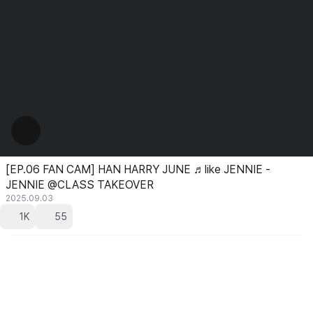
[EP.06 FAN CAM] HAN HARRY JUNE ♬like JENNIE -
JENNIE @CLASS TAKEOVER
2025.09.03
1K
55