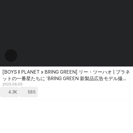
[BOYS ll PLANET x BRING GREEN] リー・ツーハオ | プラネ
ットの一番星たちに ‘BRING GREEN 新製品広告モデル撮
影’をプレゼントしよう!✨
2025.09.05
4.3K
585