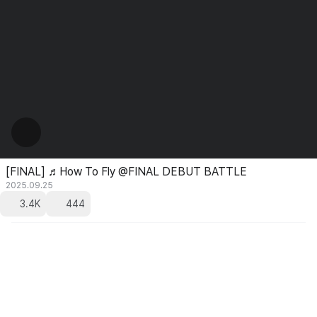
[FINAL] ♬How To Fly @FINAL DEBUT BATTLE
2025.09.25
3.4K
444