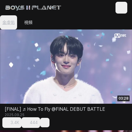
金虔佑
視頻
03:28
[FINAL] ♬How To Fly @FINAL DEBUT BATTLE
2025.09.25
3.4K
444