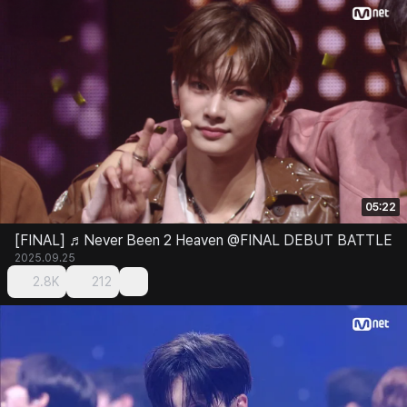
05:22
[FINAL] ♬Never Been 2 Heaven @FINAL DEBUT BATTLE
2025.09.25
2.8K
212