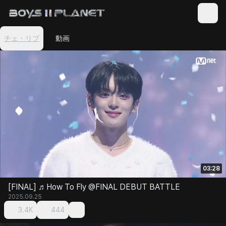
チェ・リブ
動画
03:28
[FINAL] ♬How To Fly @FINAL DEBUT BATTLE
2025.09.25
3.4K
444