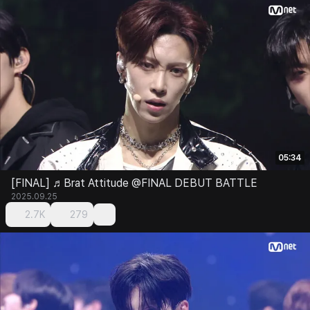
05:34
[FINAL] ♬Brat Attitude @FINAL DEBUT BATTLE
2025.09.25
2.7K
279