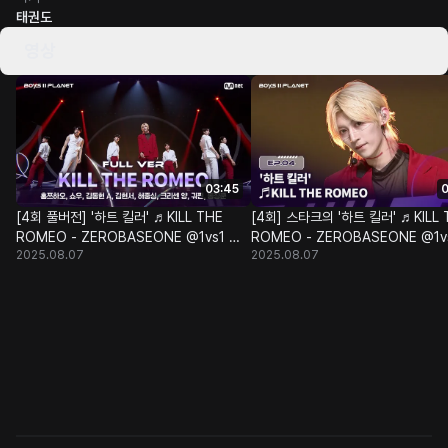
태권도
영상
03:45
0
[4회 풀버전] '하트 킬러' ♬KILL THE
[4회] 스타크의 '하트 킬러' ♬KILL 
ROMEO - ZEROBASEONE @1vs1 계
ROMEO - ZEROBASEONE @1v
2025.08.07
2025.08.07
급 배틀
급 배틀