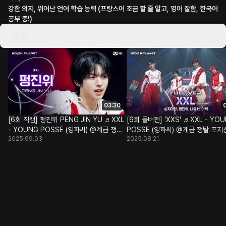
강한 의지, 뛰어난 언어 학습 능력 (프랑스어 조금 할 줄 알고, 영어 잘함, 한국어
공부 중!)
영상
03:30
[6회 직캠] 펑진위 PENG JIN YU ♬XXL
[6회 풀버전] 'XXS' ♬XXL - YO
- YOUNG POSSE (영파씨) @계급 쟁탈
POSSE (영파씨) @계급 쟁탈 포지
2025.09.03
2025.08.21
포지션 배틀