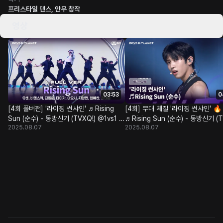
프리스타일 댄스, 안무 창작
영상
03:53
0
[4회 풀버전] '라이징 썬샤인' ♬Rising
[4회] 무대 체질 '라이징 썬샤인' 🔥
Sun (순수) - 동방신기 (TVXQ!) @1vs1 계
♬Rising Sun (순수) - 동방신기 (T
2025.08.07
2025.08.07
급 배틀
@1vs1 계급 배틀