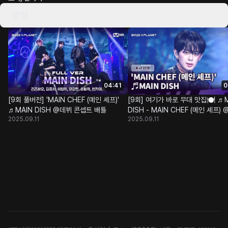
영상
04:41
0
[9회 풀버전] 'MAIN CHEF (메인 셰프)'
[9회] 여기가 바로 무대 맛집🍽 ♬
♬MAIN DISH @데뷔 콘셉트 배틀
DISH - MAIN CHEF (메인 셰프)
2025.09.11
2025.09.11
콘셉트 배틀