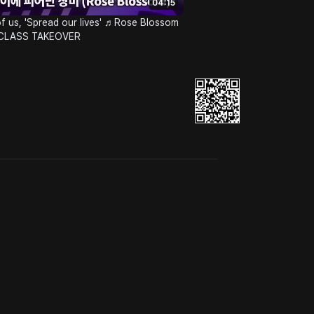
04:15
 of us, 'Spread our lives' ♬Rose Blossom
@CLASS TAKEOVER