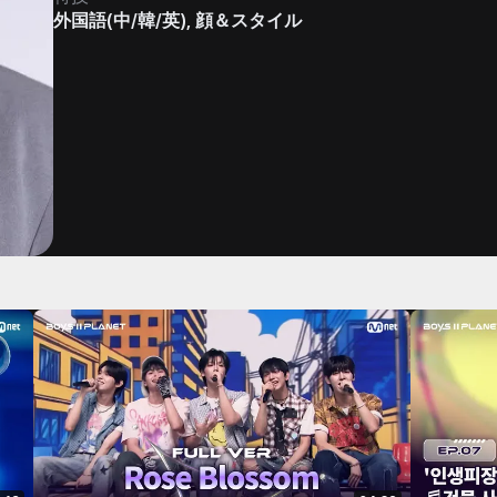
外国語(中/韓/英), 顔＆スタイル