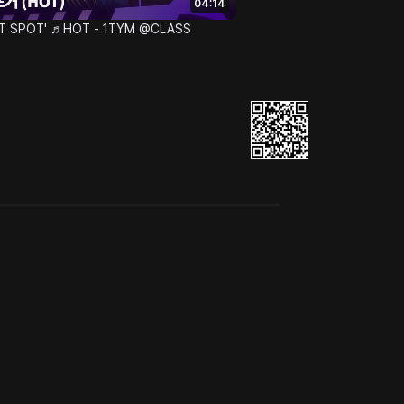
04:14
HOT SPOT' ♬HOT - 1TYM @CLASS