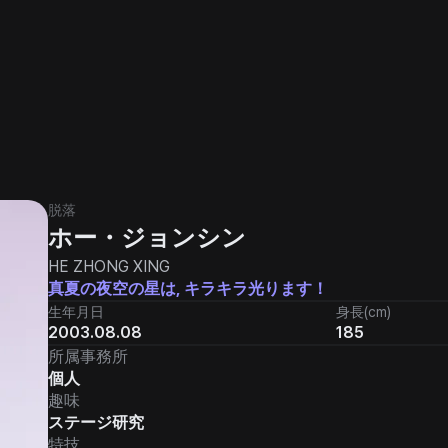
脱落
ホー・ジョンシン
HE ZHONG XING
真夏の夜空の星は, キラキラ光ります！
生年月日
身長(cm)
2003.08.08
185
所属事務所
個人
趣味
ステージ研究
特技