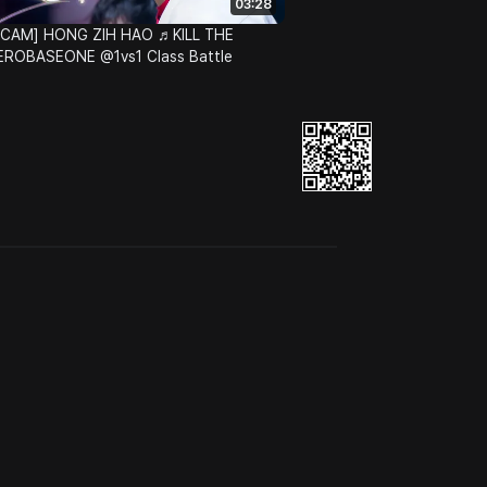
03:28
 CAM] HONG ZIH HAO ♬KILL THE
ROBASEONE @1vs1 Class Battle