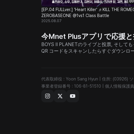
03
[EP.04 FULLver.] 'Heart Killer' ♬KILL THE ROME
ZEROBASEONE @1vs1 Class Battle
2025.08.07
今Mnet Plusアプリで応
BOYS II PLANETのライブと投票, 
QR コードをスキャンしたらすぐダウンロ
代表取締役 : Yoon Sang Hyun
|
住所: (03926
事業者登録番号 : 106-81-51510
|
個人情報保護責任者 