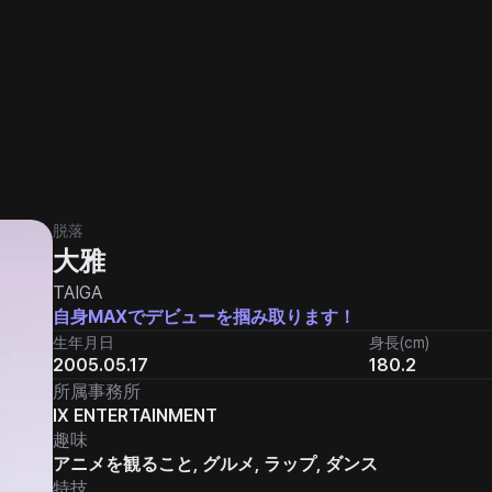
脱落
大雅
TAIGA
自身MAXでデビューを掴み取ります！
生年月日
身長(cm)
2005.05.17
180.2
所属事務所
IX ENTERTAINMENT
趣味
アニメを観ること, グルメ, ラップ, ダンス
特技