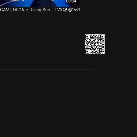
03:34
 CAM] TAIGA ♬Rising Sun - TVXQ! @1vs1
e