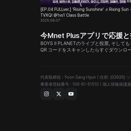
03
[EP.04 FULLver.] 'Rising Sunshine' ♬Rising Sun 
TVXQ! @1vs1 Class Battle
2025.08.07
今Mnet Plusアプリで応
BOYS II PLANETのライブと投票, 
QR コードをスキャンしたらすぐダウンロ
代表取締役 : Yoon Sang Hyun
|
住所: (03926
事業者登録番号 : 106-81-51510
|
個人情報保護責任者 