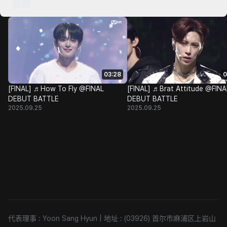
视频
03:28
0
[FINAL] ♬How To Fly @FINAL
[FINAL] ♬Brat Attitude @FINA
DEBUT BATTLE
DEBUT BATTLE
2025.09.25
2025.09.25
代表理事 : Yoon Sang Hyun
|
地址 : (03926) 首尔市麻浦区上岩山