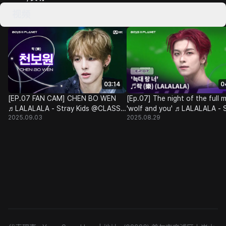
视频
03:14
0
[EP.07 FAN CAM] CHEN BO WEN
[Ep.07] The night of the full 
♬LALALALA - Stray Kids @CLASS
'wolf and you' ♬LALALALA - 
2025.09.03
2025.08.29
TAKEOVER
Kids @CLASS TAKEOVER