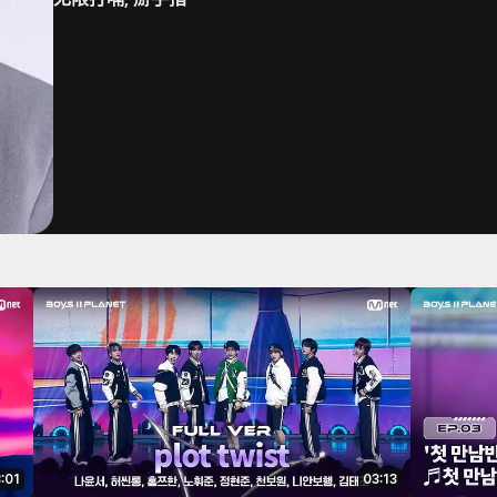
:01
03:13