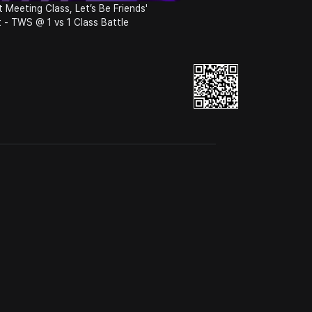
st Meeting Class, Let’s Be Friends'
 - TWS @ 1 vs 1 Class Battle