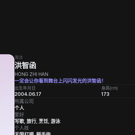
淘汰
洪智函
HONG ZHI HAN
一定会让你看到舞台上闪闪发光的洪智函！
出生年月日
身高(cm)
2004.06.17
173
所属公司
个人
爱好
写歌, 旅行, 烹饪, 游泳
个人技
无限打嗝, 掰手指