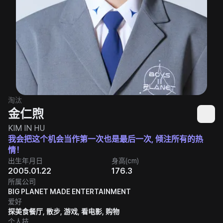
淘汰
金仁煦
KIM IN HU
我会把这个机会当作第一次也是最后一次, 倾注所有的热
情！
出生年月日
身高(cm)
2005.01.22
176.3
所属公司
BIG PLANET MADE ENTERTAINMENT
爱好
探美食餐厅, 散步, 游戏, 看电影, 购物
个人技