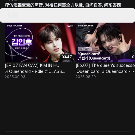
模仿海绵宝宝的声音, 对待任何事全力以赴, 自问自答, 问东答西
视频
03:47
0
[EP.07 FAN CAM] KIM IN HU
[Ep.07] The queen's successo
♬Queencard - i-dle @CLASS
'Queen card' ♬Queencard - i-
2025.09.03
2025.08.29
TAKEOVER
@CLASS TAKEOVER