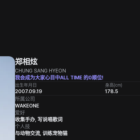
郑相炫
CHUNG SANG HYEON
我会成为大家心目中ALL TIME 的0顺位!
出生年月日
身高(cm)
2007.09.19
178.5
所属公司
WAKEONE
爱好
收集手办, 写说唱歌词
个人技
与动物交流, 训练宠物猫