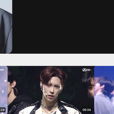
:28
05:34