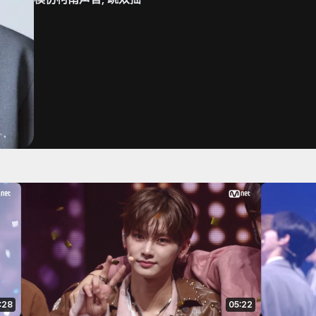
:28
05:22