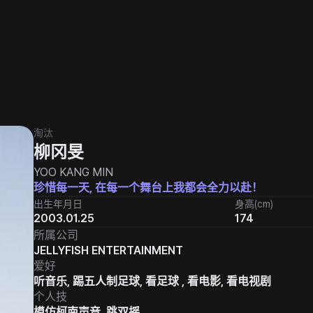
淘汰
柳冈旻
YOO KANG MIN
珍惜每一天, 在每一个舞台上我都会全力以赴！
出生年月日
身高(cm)
2003.01.25
174
所属公司
JELLYFISH ENTERTAINMENT
爱好
听音乐, 踢五人制足球, 看足球 , 看电影, 看电视剧
个人技
模仿柯南声音, 跳双摇