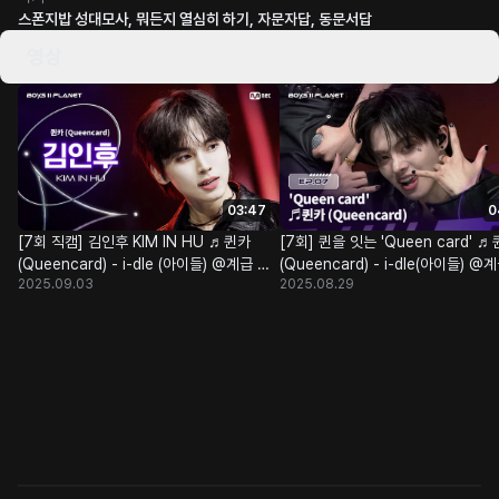
스폰지밥 성대모사, 뭐든지 열심히 하기, 자문자답, 동문서답
영상
03:47
0
[7회 직캠] 김인후 KIM IN HU ♬퀸카
[7회] 퀸을 잇는 'Queen card' 
(Queencard) - i-dle (아이들) @계급 쟁
(Queencard) - i-dle(아이들) 
2025.09.03
2025.08.29
탈 포지션 배틀
포지션 배틀