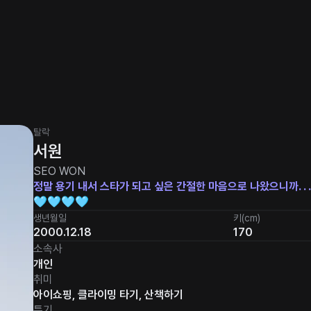
탈락
서원
SEO WON
정말 용기 내서 스타가 되고 싶은 간절한 마음으로 나왔으니까. . . 
🩵🩵🩵🩵
생년월일
키(cm)
2000.12.18
170
소속사
개인
취미
아이쇼핑, 클라이밍 타기, 산책하기
특기