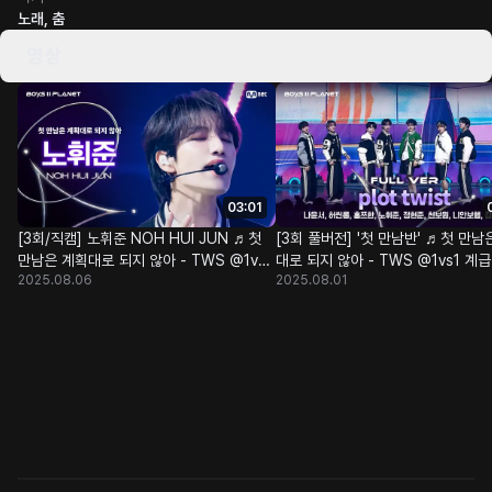
노래, 춤
영상
03:01
[3회/직캠] 노휘준 NOH HUI JUN ♬첫
[3회 풀버전] '첫 만남반' ♬첫 만남
만남은 계획대로 되지 않아 - TWS @1vs1
대로 되지 않아 - TWS @1vs1 계
2025.08.06
2025.08.01
계급 배틀