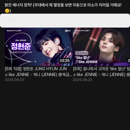
밝은 에너지 장착! (무대에서 제 열정을 보면 자동으로 미소가 지어질 거예요!
😊)
영상
03:25
0
[6회 직캠] 정현준 JUNG HYUN JUN
[6회] 잘나줘서 고마운 'like 잘난' 
♬like JENNIE - 제니 (JENNIE) @계급
♬like JENNIE - 제니 (JENNIE)
2025.09.03
2025.08.22
쟁탈 포지션 배틀
쟁탈 포지션 배틀