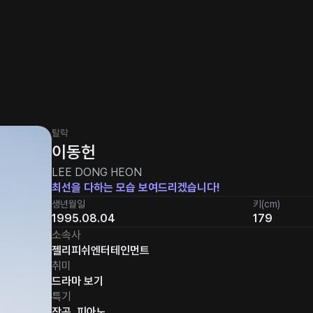
탈락
이동헌
LEE DONG HEON
최선을 다하는 모습 보여드리겠습니다!
생년월일
키(cm)
1995.08.04
179
소속사
젤리피쉬엔터테인먼트
취미
드라마 보기
특기
작곡, 피아노