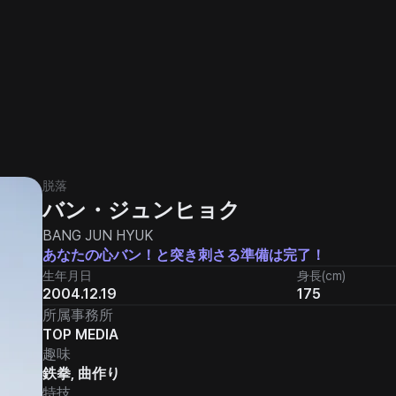
脱落
バン・ジュンヒョク
BANG JUN HYUK
あなたの心バン！と突き刺さる準備は完了！
生年月日
身長(cm)
2004.12.19
175
所属事務所
TOP MEDIA
趣味
鉄拳, 曲作り
特技