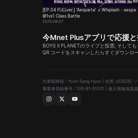
03
[EP.04 FULLver.] 'Aesparta' ♬Whiplash - aespa
@1vs1 Class Battle
2025.08.07
今Mnet Plusアプリで応
BOYS II PLANETのライブと投票, 
QR コードをスキャンしたらすぐダウンロ
代表取締役 : Yoon Sang Hyun
|
住所: (03926
事業者登録番号 : 106-81-51510
|
個人情報保護責任者 